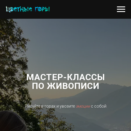
МАСТЕР-КЛАССЫ
ПО ЖИВОПИСИ
Рисуйте в горах и увозите
эмоции
с собой